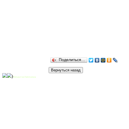
Поделиться…
)
©StavrosTektonos