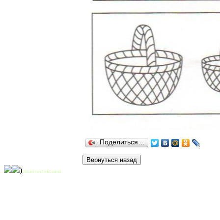
Поделиться…
)
©StavrosTektonos